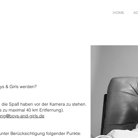
HOME
A
oys & Girls werden?
,
die Spaß haben vor der Kamera zu stehen.
s zu m
aximal 40 km Entfernung).
ng@boys-and-girls.de
 unter Berücksichtigung folgender Punkte: