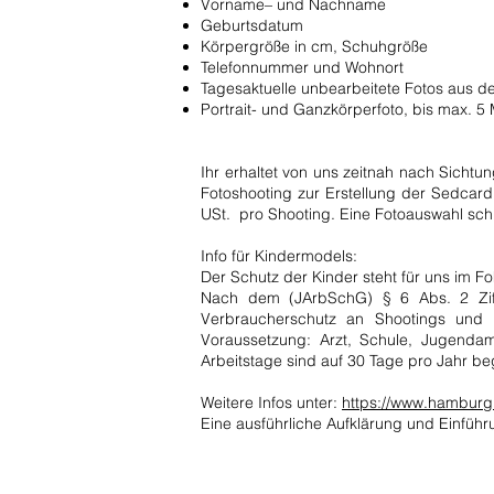
Vorname– und Nachname
Geburtsdatum
Körpergröße in cm, Schuhgröße
Telefonnummer und Wohnort
Tagesaktuelle unbearbeitete Fotos aus d
Portr
ait- und Ganzkörperfoto, bis max. 
Ihr
erhaltet von uns zeitnah nach Sicht
F
otoshooting zur Erstellung der Sedcard
USt. pro Shooting. Eine Fotoauswahl sch
Info für Kindermodels:
Der Schutz der Kinder steht für uns im Fo
Nach dem (JArbSchG) § 6 Abs. 2 Ziff
Verbraucherschutz an Shootings und D
Voraussetzung: Arzt, Schule, Jugenda
Arbeitstage sind auf 30 Tage pro Jahr be
Weitere Infos unter:
https://www.hamburg
Eine ausführliche Aufklärung und Einführ